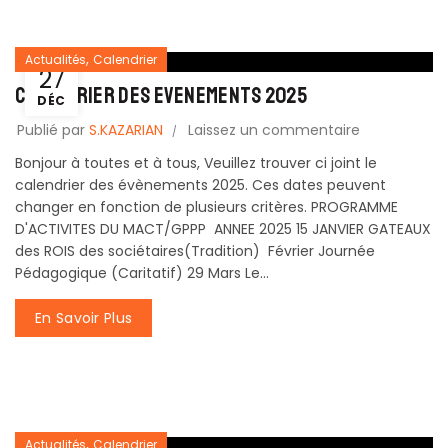
,
Actualités
Calendrier
27
CALENDRIER des EVENEMENTS 2025
DÉC
Publié par
S.KAZARIAN
Laissez un commentaire
Bonjour à toutes et à tous, Veuillez trouver ci joint le
calendrier des évènements 2025. Ces dates peuvent
changer en fonction de plusieurs critères. PROGRAMME
D'ACTIVITES DU MACT/GPPP ANNEE 2025 15 JANVIER GATEAUX
des ROIS des sociétaires(Tradition) Février Journée
Pédagogique (Caritatif) 29 Mars Le...
En Savoir Plus
,
Actualités
Calendrier