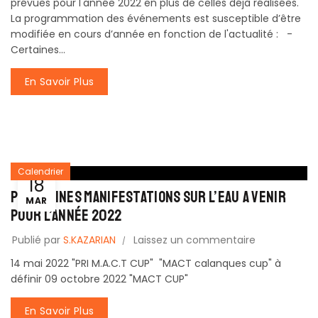
prévues pour l'année 2022 en plus de celles déjà réalisées.
La programmation des événements est susceptible d’être
modifiée en cours d’année en fonction de l'actualité : -
Certaines...
En Savoir Plus
Calendrier
18
Prochaines Manifestations sur l’eau a venir
MAR
Pour l’année 2022
Publié par
S.KAZARIAN
Laissez un commentaire
14 mai 2022 "PRI M.A.C.T CUP" "MACT calanques cup" à
définir 09 octobre 2022 "MACT CUP"
En Savoir Plus