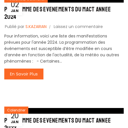
02
PROGRAMME DES EVENEMENTS DU MACT ANNEE
JAN
2024
Publié par
S.KAZARIAN
Laissez un commentaire
Pour information, voici une liste des manifestations
prévues pour l'année 2024. La programmation des
événements est susceptible d’être modifiée en cours
d’année en fonction de l'actualité, de la météo ou autres
phénomènes : - Certaines...
En Savoir Plus
Calendrier
20
PROGRAMME DES EVENEMENTS DU MACT ANNEE
JAN
2023