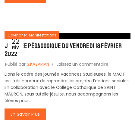
,
Calendrier
Manifestations
22
Journée Pédagogique du vendredi 18 février
FÉV
2022
Publié par
S.KAZARIAN
Laissez un commentaire
Dans le cadre des journée Vacances Studieuses, le MACT
est très heureux de reprendre les projets d'actions sociales.
En collaboration avec le Collège Catholique de SAINT
MAURON, sous tutelle jésuite, nous accompagnons les
élèves pour...
En Savoir Plus