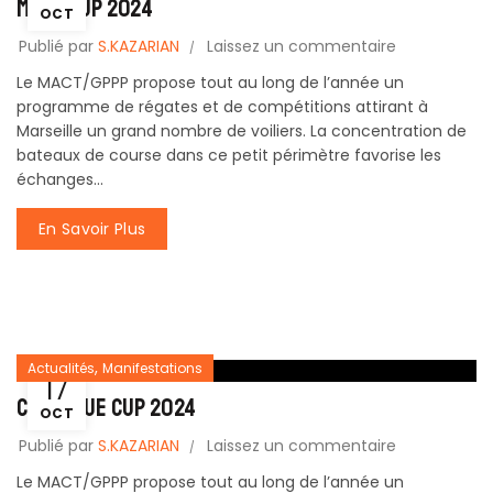
MACT CUP 2024
OCT
Publié par
S.KAZARIAN
Laissez un commentaire
Le MACT/GPPP propose tout au long de l’année un
programme de régates et de compétitions attirant à
Marseille un grand nombre de voiliers. La concentration de
bateaux de course dans ce petit périmètre favorise les
échanges...
En Savoir Plus
,
Actualités
Manifestations
17
CALANQUE CUP 2024
OCT
Publié par
S.KAZARIAN
Laissez un commentaire
Le MACT/GPPP propose tout au long de l’année un