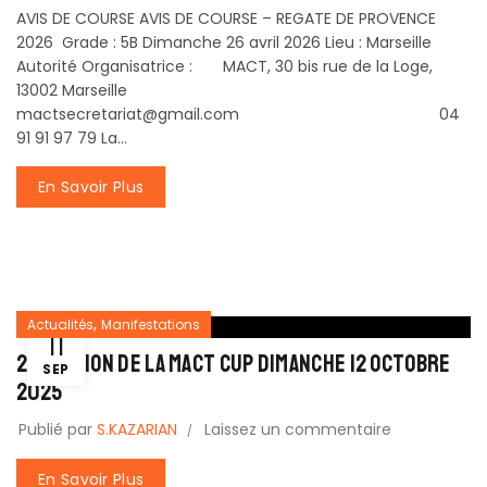
AVIS DE COURSE AVIS DE COURSE – REGATE DE PROVENCE
2026 Grade : 5B Dimanche 26 avril 2026 Lieu : Marseille
Autorité Organisatrice : MACT, 30 bis rue de la Loge,
13002 Marseille
mactsecretariat@gmail.com 04
91 91 97 79 La...
En Savoir Plus
,
Actualités
Manifestations
11
20 Edition de la MACT CUP dimanche 12 octobre
SEP
2025
Publié par
S.KAZARIAN
Laissez un commentaire
En Savoir Plus