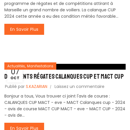
programme de régates et de compétitions attirant à
Marseille un grand nombre de voiliers. La calanque CUP
2024 cette année a eu des condition météo favorable...
En Savoir Plus
,
Actualités
Manifestations
07
Documents Régates CALANQUES CUP et MACT CUP
OCT
Publié par
S.KAZARIAN
Laissez un commentaire
Bonjour a tous, Vous trouver ci joint l'avis de course :
CALANQUES CUP MACT - eve - MACT Calanques cup - 2024
- avis de course MACT CUP MACT - eve - MACT CUP - 2024
- avis de...
En Savoir Plus