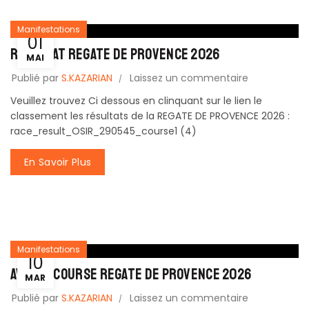
Manifestations
01
Resultat REGATE DE PROVENCE 2026
MAI
Publié par
S.KAZARIAN
Laissez un commentaire
Veuillez trouvez Ci dessous en clinquant sur le lien le
classement les résultats de la REGATE DE PROVENCE 2026 :
race_result_OSIR_290545_course1 (4)
En Savoir Plus
Manifestations
10
AVIS de course REGATE DE PROVENCE 2026
MAR
Publié par
S.KAZARIAN
Laissez un commentaire