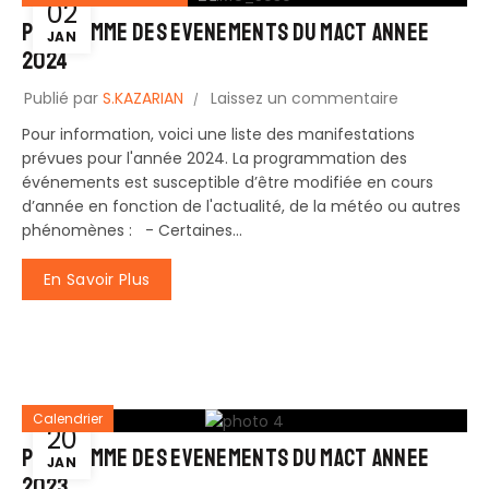
02
PROGRAMME DES EVENEMENTS DU MACT ANNEE
JAN
2024
Publié par
S.KAZARIAN
Laissez un commentaire
Pour information, voici une liste des manifestations
prévues pour l'année 2024. La programmation des
événements est susceptible d’être modifiée en cours
d’année en fonction de l'actualité, de la météo ou autres
phénomènes : - Certaines...
En Savoir Plus
Calendrier
20
PROGRAMME DES EVENEMENTS DU MACT ANNEE
JAN
2023