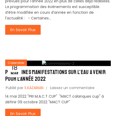
prévues pour l'année 2022 en plus de celles déjà réalisées.
La programmation des événements est susceptible
d’être modifiée en cours d’année en fonction de
l'actualité : - Certaines...
En Savoir Plus
Calendrier
18
Prochaines Manifestations sur l’eau a venir
MAR
Pour l’année 2022
Publié par
S.KAZARIAN
Laissez un commentaire
14 mai 2022 "PRI M.A.C.T CUP" "MACT calanques cup" à
définir 09 octobre 2022 "MACT CUP"
En Savoir Plus