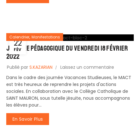
,
Calendrier
Manifestations
22
Journée Pédagogique du vendredi 18 février
FÉV
2022
Publié par
S.KAZARIAN
Laissez un commentaire
Dans le cadre des journée Vacances Studieuses, le MACT
est très heureux de reprendre les projets d'actions
sociales. En collaboration avec le Collège Catholique de
SAINT MAURON, sous tutelle jésuite, nous accompagnons
les élèves pour...
En Savoir Plus