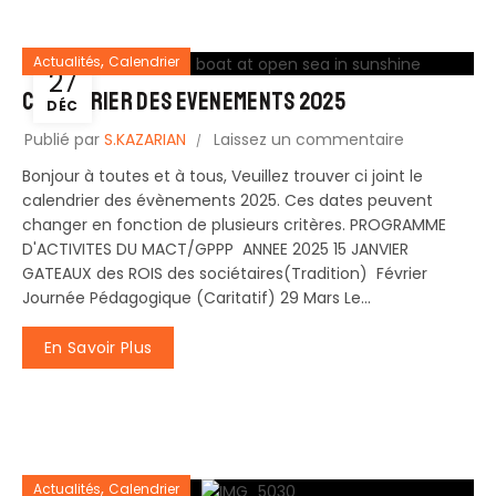
,
Actualités
Calendrier
27
CALENDRIER des EVENEMENTS 2025
DÉC
Publié par
S.KAZARIAN
Laissez un commentaire
Bonjour à toutes et à tous, Veuillez trouver ci joint le
calendrier des évènements 2025. Ces dates peuvent
changer en fonction de plusieurs critères. PROGRAMME
D'ACTIVITES DU MACT/GPPP ANNEE 2025 15 JANVIER
GATEAUX des ROIS des sociétaires(Tradition) Février
Journée Pédagogique (Caritatif) 29 Mars Le...
En Savoir Plus
,
Actualités
Calendrier