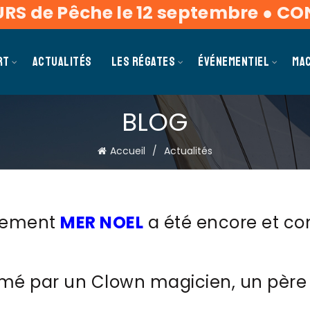
 Pêche le 12 septembre
●
CONCOUR
RT
ACTUALITÉS
LES RÉGATES
ÉVÉNEMENTIEL
MA
BLOG
Accueil
Actualités
ènement
MER NOEL
a été encore et 
mé par un Clown magicien, un père 