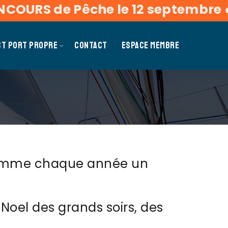
S de Pêche le 12 septembre
●
CON
CT PORT PROPRE
CONTACT
ESPACE MEMBRE
comme chaque année un
Noel des grands soirs, des